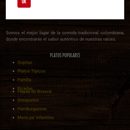
OK
Somos el mejor lugar de la comida tradicional colombiana,
donde encontrarás el sabor auténtico de nuestras raíces.
PLATOS POPULARES
Sopitas
Platos Típicos
Parrilla
Picadas
Playas de Boyacá
Desayunos
Hamburguesas
Menú pa’ Infantiles