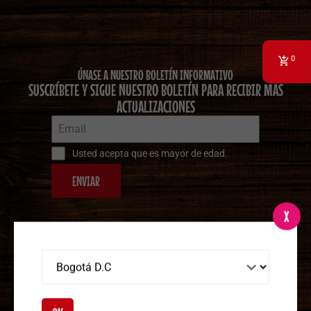
0
ÚNASE A NUESTRO BOLETÍN INFORMATIVO
SUSCRÍBETE Y SIGUE NUESTRO BOLETÍN PARA RECIBIR MÁS
ACTUALIZACIONES
Usted acepta que es mayor de edad.
ENVIAR
X