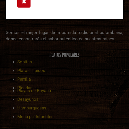
OK
Somos el mejor lugar de la comida tradicional colombiana,
donde encontrarás el sabor auténtico de nuestras raíces.
PLATOS POPULARES
Sopitas
Platos Típicos
Parrilla
Picadas
Playas de Boyacá
Desayunos
Hamburguesas
Menú pa’ Infantiles