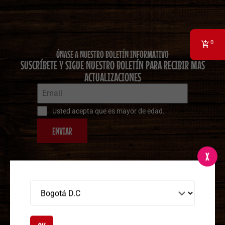
0
ÚNASE A NUESTRO BOLETÍN INFORMATIVO
SUSCRÍBETE Y SIGUE NUESTRO BOLETÍN PARA RECIBIR MÁS
ACTUALIZACIONES
Usted acepta que es mayor de edad.
ENVIAR
X