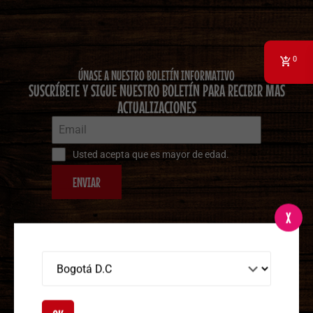
0
ÚNASE A NUESTRO BOLETÍN INFORMATIVO
SUSCRÍBETE Y SIGUE NUESTRO BOLETÍN PARA RECIBIR MÁS
ACTUALIZACIONES
Usted acepta que es mayor de edad.
ENVIAR
X