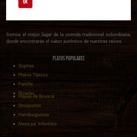
OK
Somos el mejor lugar de la comida tradicional colombiana,
donde encontrarás el sabor auténtico de nuestras raíces.
PLATOS POPULARES
Sopitas
Platos Típicos
Parrilla
Picadas
Playas de Boyacá
Desayunos
Hamburguesas
Menú pa’ Infantiles