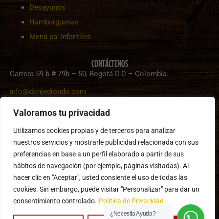
Desayunos
Hamburguesas
Menú pa’ Infantiles
CONTÁCTENOS
Carrera 59 b # 79b – 50, Bogotá D.C – Colombia.
info@donjediondo.com
+57 (311) 4911522
Valoramos tu privacidad
Utilizamos cookies propias y de terceros para analizar
HORARIO DE APERTURA
nuestros servicios y mostrarle publicidad relacionada con sus
Lunes – Domingo:
11:30 – 7:30 pm
preferencias en base a un perfil elaborado a partir de sus
PQR
hábitos de navegación (por ejemplo, páginas visitadas). Al
hacer clic en "Aceptar", usted consiente el uso de todas las
SOLICITUD
Creado por
cookies. Sin embargo, puede visitar "Personalizar" para dar un
Política de
«
Servidores &
Copyright © 2026
consentimiento controlado.
Política de Privacidad
Privacidad
–
- Don Jediondo
Servicios S.A.S
»
Términos y
Sopitas y Parrilla
¿Necesita Ayuda?