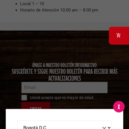
Local 1 – 10
Horario de Atención 10:00 am – 8:00 pm
ÚNASE A NUESTRO BOLETÍN INFORMATIVO
SUSCRÍBETE Y SIGUE NUESTRO BOLETÍN PARA RECIBIR MÁS
ACTUALIZACIONES
Usted acepta que es mayor de edad.
X
ENVIAR