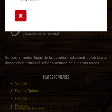
OK
Somos el mejor lugar de la comida tradicional colombiana,
donde encontrarás el sabor auténtico de nuestras raíces.
PLATOS POPULARES
Sopitas
Platos Típicos
Parrilla
Picadas
Playas de Boyacá